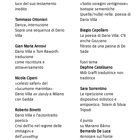
luce del suo testamento
«Sotto voragini vertiginose»
inedito
Isotopie semantiche
(puella/nulla) nella poesia di
Tommaso Ottonieri
Dario Villa
Danza, interruzione
Sopra una sequenza di Dario
Biagio Cepollaro
Villa
La poesia di Dario Villa. C’è
anche Gozzano
Gian Maria Annovi
filtrato da una patina di De
Dario Villa e Tom Raworth:
Sade
traduzione
come riscrittura e
fuori tema
attraversamento
Daphne Catalisano
Milli Graffi traduttrice non
Nicola Cipani
traditrice
«celesti safari» del
«lucumone-marimba»:
Sara Sorrentino
Dario Villa
en dandy
a Milano
La ripetizione come
con Gadda
dispositivo stilistico e
antipoetico: Totem di Silvia
Roberto Binetti
Tripodi
Dario Villa e l’autoritratto
poetico
il punto
Crisi dell’io nel regime delle
su Mariano Bàino
immagini e
Bernardo De Luca
dell’
unselfing
Annotare sul fronte