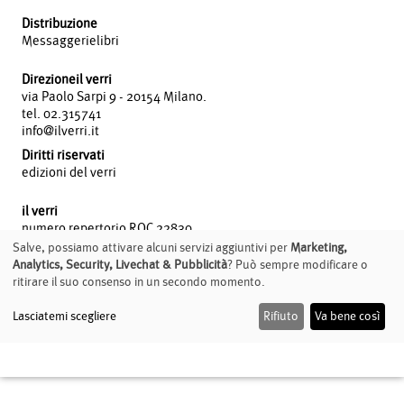
Distribuzione
Messaggerielibri
Direzioneil verri
via Paolo Sarpi 9 - 20154 Milano.
tel. 02.315741
info@ilverri.it
Diritti riservati
edizioni del verri
il verri
numero repertorio ROC 22830
Salve, possiamo attivare alcuni servizi aggiuntivi per
Marketing,
Analytics, Security, Livechat & Pubblicità
? Può sempre modificare o
WEB designer
ritirare il suo consenso in un secondo momento.
Davide Bianchi
Lasciatemi scegliere
Rifiuto
Va bene così