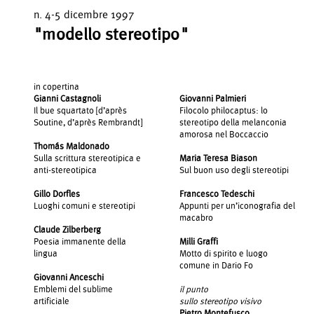
n. 4-5 dicembre 1997
"modello stereotipo"
in copertina
Gianni Castagnoli
Giovanni Palmieri
Il bue squartato [d’après
Filocolo philocaptus: lo
Soutine, d’après Rembrandt]
stereotipo della melanconia
amorosa nel Boccaccio
Thomás Maldonado
Sulla scrittura stereotipica e
Maria Teresa Biason
anti-stereotipica
Sul buon uso degli stereotipi
Gillo Dorfles
Francesco Tedeschi
Luoghi comuni e stereotipi
Appunti per un’iconografia del
macabro
Claude Zilberberg
Poesia immanente della
Milli Graffi
lingua
Motto di spirito e luogo
comune in Dario Fo
Giovanni Anceschi
Emblemi del sublime
il punto
artificiale
sullo stereotipo visivo
Pietro Montefusco