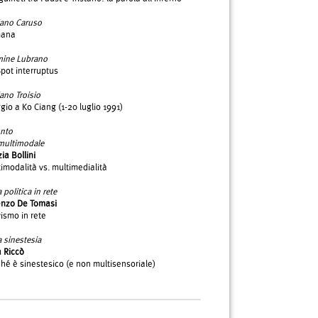
iano Caruso
ana
mine Lubrano
pot interruptus
ano Troisio
gio a Ko Ciang (1-20 luglio 1991)
unto
multimodale
zia Bollini
imodalità vs. multimedialità
a politica in rete
enzo De Tomasi
vismo in rete
a sinestesia
 Riccò
hé è sinestesico (e non multisensoriale)