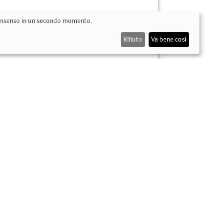
 consenso in un secondo momento.
Rifiuto
Va bene così