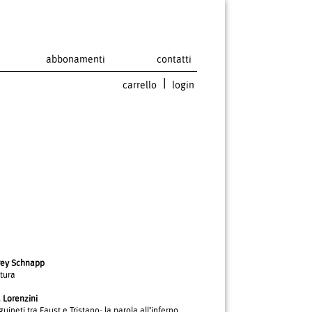
abbonamenti
contatti
|
carrello
login
frey Schnapp
tura
 Lorenzini
uineti tra Faust e Tristano: la parola all’inferno