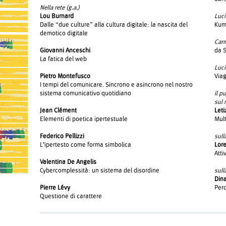
Nella rete (g.a.)
Lou Burnard
Luc
Dalle “due culture” alla cultura digitale: la nascita del
Kum
demotico digitale
Car
Giovanni Anceschi
da S
La fatica del web
Luci
Pietro Montefusco
Viag
I tempi del comunicare. Sincrono e asincrono nel nostro
sistema comunicativo quotidiano
il p
sul 
Jean Clément
Leti
Elementi di poetica ipertestuale
Mult
Federico Pellizzi
sull
L’ipertesto come forma simbolica
Lor
Atti
Valentina De Angelis
Cybercomplessità: un sistema del disordine
sull
Dina
Pierre Lévy
Perc
Questione di carattere