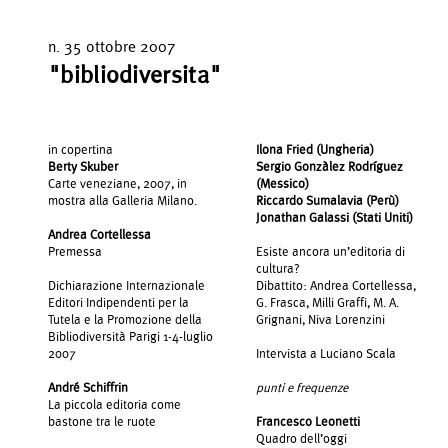
n. 35 ottobre 2007
"bibliodiversita"
in copertina
Ilona Fried (Ungheria)
Berty Skuber
Sergio Gonzàlez Rodríguez
Carte veneziane, 2007, in
(Messico)
mostra alla Galleria Milano.
Riccardo Sumalavia (Perù)
Jonathan Galassi (Stati Uniti)
Andrea Cortellessa
Premessa
Esiste ancora un’editoria di
cultura?
Dichiarazione Internazionale
Dibattito: Andrea Cortellessa,
Editori Indipendenti per la
G. Frasca, Milli Graffi, M. A.
Tutela e la Promozione della
Grignani, Niva Lorenzini
Bibliodiversità Parigi 1-4-luglio
2007
Intervista a Luciano Scala
André Schiffrin
punti e frequenze
La piccola editoria come
bastone tra le ruote
Francesco Leonetti
Quadro dell’oggi