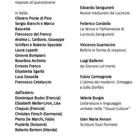
risposte al questionario
Edoardo Sanguineti
in Italia:
Nuove traduzioni da Lucrezio
Oliviero Ponte di Pino
Sergio Bianchi e Marco
Federico Condello
Bascetta
La Venus e l’Iphianassa di
Francesco del Franco
Lucrezio-Sanguineti
Andrea L. Carbone, Giuseppe
Schifani e Roberto Speziale
Vincenzo Guarracino
Laura Lepetit
Referti in forma di responsi
Ginevra Bompiani
Rosellina Archinto
Luigi Ballerini
Ernesto Franco
da Giocare col morto
Elisabetta Sgarbi
Luca Sossella
Fulvio Carmagnola
Francesco Cataluccio
L’ultimo dei moderni. Omaggio
a Gillo Dorfles
dall’estero:
Dominique Budor (Francia)
Valeria Burgio
Elisabeth Meller-Liron, Lise
Letteratura e linguaggio
Chapuis (Francia)
verbale nella “Visual Culture”
Christian Försch (Germania)
Pietro De Marchi, Fabio
Gian Maria Annovi
Pusterla (Svissera)
Scritture fuori formato
Roberto Bertoni (Irlanda)