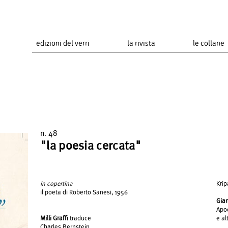
edizioni del verri
la rivista
le collane
n. 48
"la poesia cercata"
in copertina
Krip
il poeta di Roberto Sanesi, 1956
Gian
Apo
Milli Graffi
traduce
e al
Charles Bernstein