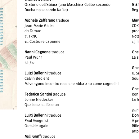
Oratorio dell’abiura (una Macchina Celi­be secondo
Gia
Duchamp secondo Kafka)
Reg
Michele Zaffarano
traduce
Mar
Jean-Marie Gleize
CDK
da Tarnac
pre
7. TRNC
Nota
11. Costruire capanne
13 
Nanni Cagnone
traduce
Gher
Paul Wühr
La s
Ich/Io
Gher
Luigi Ballerini
traduce
K. 
Calvin Bedient
Sou
Mi vengono incontro rose che abbaiano come cagnolini
Gher
Federica Santini
traduce
Ron 
Lorine Niedecker
La 
Qualcosa sull’acqua
punt
Luigi Ballerini
traduce
Dona
Paul Vangelisti
A pr
Outside again
Rifl
Jato
Milli Graffi
traduce