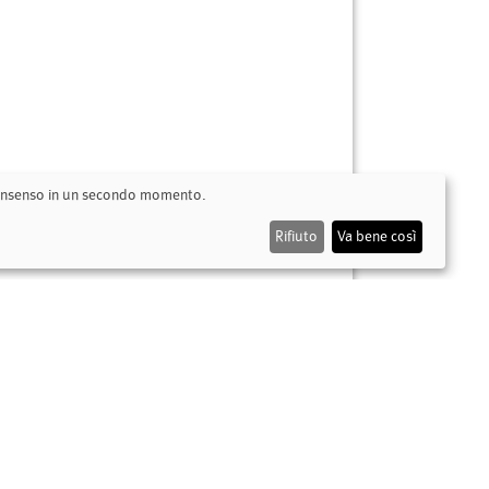
 consenso in un secondo momento.
Rifiuto
Va bene così