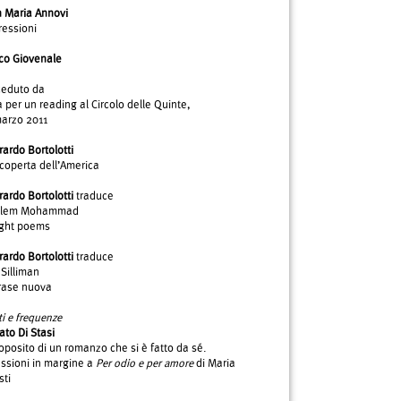
n Maria Annovi
ressioni
co Giovenale
ceduto da
 per un reading al Circolo delle Quinte,
marzo 2011
ardo Bortolotti
coperta dell’America
ardo Bortolotti
traduce
Silem Mohammad
ght poems
ardo Bortolotti
traduce
Silliman
frase nuova
i e frequenze
to Di Stasi
oposito di un romanzo che si è fatto da sé.
essioni in margine a
Per odio e per amore
di Maria
sti