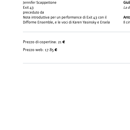
Jennifer Scappettone
Giul
Exit 43
La d
preceduto da
Nota introduttiva per un performance di Exit 43 con il
Anto
Difforme Ensemble, e le voci di Karen Yasinsky e Ersela
Il c
Prezzo di copertina:
21 €
Prezzo web:
17.85 €