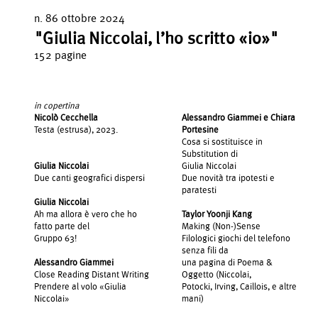
n. 86 ottobre 2024
"Giulia Niccolai, l’ho scritto «io»"
152 pagine
in copertina
Nicolò Cecchella
Alessandro Giammei e Chiara
Testa (estrusa), 2023.
Portesine
Cosa si sostituisce in
Substitution di
Giulia Niccolai
Giulia Niccolai
Due canti geografici dispersi
Due novità tra ipotesti e
paratesti
Giulia Niccolai
Ah ma allora è vero che ho
Taylor Yoonji Kang
fatto parte del
Making (Non-)Sense
Gruppo 63!
Filologici giochi del telefono
senza fili da
Alessandro Giammei
una pagina di Poema &
Close Reading Distant Writing
Oggetto (Niccolai,
Prendere al volo «Giulia
Potocki, Irving, Caillois, e altre
Niccolai»
mani)