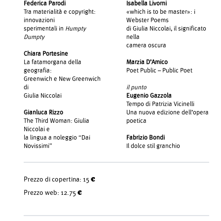
Federica Parodi
Isabella Livorni
Tra materialità e copyright:
«which is to be master»: i
innovazioni
Webster Poems
sperimentali in
Humpty
di Giulia Niccolai, il significato
Dumpty
nella
camera oscura
Chiara Portesine
La fatamorgana della
Marzia D’Amico
geografia:
Poet Public – Public Poet
Greenwich e New Greenwich
di
il punto
Giulia Niccolai
Eugenio Gazzola
Tempo di Patrizia Vicinelli
Gianluca Rizzo
Una nuova edizione dell’opera
The Third Woman: Giulia
poetica
Niccolai e
la lingua a noleggio “Dai
Fabrizio Bondi
Novissimi”
Il dolce stil granchio
Prezzo di copertina:
15 €
Prezzo web:
12.75 €