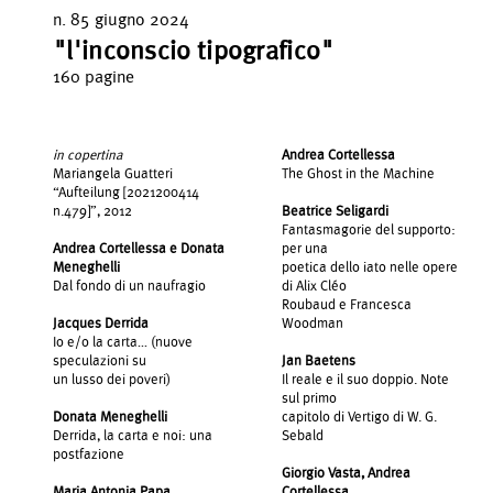
n. 85 giugno 2024
"l'inconscio tipografico"
160 pagine
in copertina
Andrea Cortellessa
Mariangela Guatteri
The Ghost in the Machine
“Aufteilung [2021200414
n.479]”, 2012
Beatrice Seligardi
Fantasmagorie del supporto:
Andrea Cortellessa e Donata
per una
Meneghelli
poetica dello iato nelle opere
Dal fondo di un naufragio
di Alix Cléo
Roubaud e Francesca
Jacques Derrida
Woodman
Io e/o la carta… (nuove
speculazioni su
Jan Baetens
un lusso dei poveri)
Il reale e il suo doppio. Note
sul primo
Donata Meneghelli
capitolo di Vertigo di W. G.
Derrida, la carta e noi: una
Sebald
postfazione
Giorgio Vasta, Andrea
Maria Antonia Papa
Cortellessa