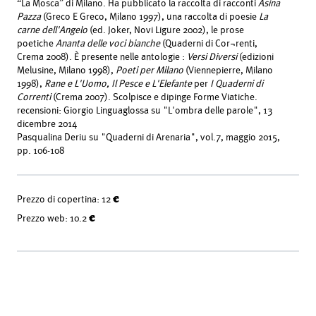
“La Mosca” di Milano. Ha pubblicato la raccolta di racconti
Asina
Pazza
(Greco E Greco, Milano 1997), una raccolta di poesie
La
carne dell'Angelo
(ed. Joker, Novi Ligure 2002), le prose
poetiche
Ananta delle voci bianche
(Quaderni di Cor¬renti,
Crema 2008). È presente nelle antologie :
Versi Diversi
(edizioni
Melusine, Milano 1998),
Poeti per Milano
(Viennepierre, Milano
1998),
Rane e L'Uomo, Il Pesce e L'Elefante
per
I Quaderni di
Correnti
(Crema 2007). Scolpisce e dipinge Forme Viatiche.
recensioni: Giorgio Linguaglossa su "L'ombra delle parole", 13
dicembre 2014
Pasqualina Deriu su "Quaderni di Arenaria", vol.7, maggio 2015,
pp. 106-108
Prezzo di copertina:
12 €
Prezzo web:
10.2 €