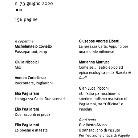
n. 73 giugno 2020
""
156 pagine
n copertina
Giuseppe Andrea Liberti
Michelangelo Coviello
La ragazza Carla. Appunti per
Passepartout, 2019
una morale milanese
Giulia Niccolai
Marianna Marrucci
Milli
Come se... Teatro epico ed
epica ecologica nella
Ballata di
Andrea Cortellessa
Rudi
Raccontare, Pagliarani
Gian Luca Picconi
Elio Pagliarani
«Un’altra parrocchia»: lo
La ragazza Carla. Due scenari
sperimentalismo realistico di
Pagliarani, tra “Officina” e
Elio Pagliarani
Pasolini
Due racconti in prosa
fuori tema
Elio Pagliarani
Gualberto Alvino
La poesia è in testa
Il transitaliano di Pizzuto
Per l’edizione critica di
Pagelle