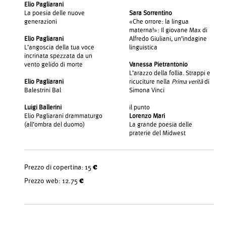
Elio Pagliarani
La poesia delle nuove
Sara Sorrentino
generazioni
«Che orrore: la lingua
materna!»: Il giovane Max di
Elio Pagliarani
Alfredo Giuliani, un’indagine
L’angoscia della tua voce
linguistica
incrinata spezzata da un
vento gelido di morte
Vanessa Pietrantonio
L’arazzo della follia. Strappi e
Elio Pagliarani
ricuciture nella
Prima verità
di
Balestrini Bal
Simona Vinci
Luigi Ballerini
il punto
Elio Pagliarani drammaturgo
Lorenzo Mari
(all’ombra del duomo)
La grande poesia delle
praterie del Midwest
Prezzo di copertina:
15 €
Prezzo web:
12.75 €