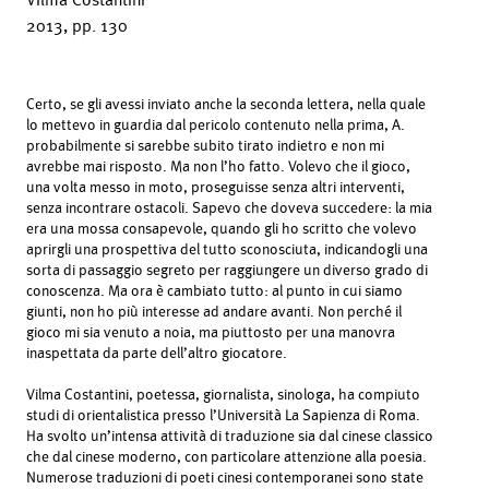
2013, pp. 130
Certo, se gli avessi inviato anche la seconda lettera, nella quale
lo mettevo in guardia dal pericolo contenuto nella prima, A.
probabilmente si sarebbe subito tirato indietro e non mi
avrebbe mai risposto. Ma non l’ho fatto. Volevo che il gioco,
una volta messo in moto, proseguisse senza altri interventi,
senza incontrare ostacoli. Sapevo che doveva succedere: la mia
era una mossa consapevole, quando gli ho scritto che volevo
aprirgli una prospettiva del tutto sconosciuta, indicandogli una
sorta di passaggio segreto per raggiungere un diverso grado di
conoscenza. Ma ora è cambiato tutto: al punto in cui siamo
giunti, non ho più interesse ad andare avanti. Non perché il
gioco mi sia venuto a noia, ma piuttosto per una manovra
inaspettata da parte dell’altro giocatore.
Vilma Costantini, poetessa, giornalista, sinologa, ha compiuto
studi di orientalistica presso l’Università La Sapienza di Roma.
Ha svolto un’intensa attività di traduzione sia dal cinese classico
che dal cinese moderno, con particolare attenzione alla poesia.
Numerose traduzioni di poeti cinesi contemporanei sono state